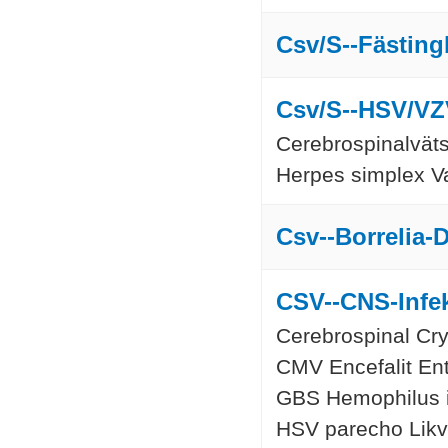
Csv/S--Fästing
Csv/S--HSV/VZ
Cerebrospinalväts
Herpes simplex Va
Csv--Borrelia-
CSV--CNS-Infek
Cerebrospinal Cr
CMV Encefalit Ent
GBS Hemophilus 
HSV parecho Likvo