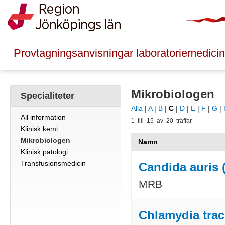
Provtagningsanvisningar laboratoriemedicin
Mikrobiologen
Specialiteter
Alla
|
A
|
B
|
C
|
D
|
E
|
F
|
G
|
All information
1 till 15 av 20 träffar
Klinisk kemi
Mikrobiologen
Namn
Klinisk patologi
Transfusionsmedicin
Candida auris 
MRB
Chlamydia tra