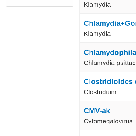
Klamydia
Chlamydia+Go
Klamydia
Chlamydophila 
Chlamydia psitta
Clostridioides d
Clostridium
CMV-ak
Cytomegalovirus