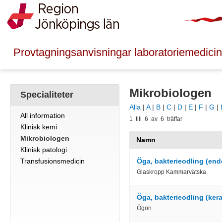
Provtagningsanvisningar laboratoriemedicin
Mikrobiologen
Specialiteter
Alla
|
A
|
B
|
C
|
D
|
E
|
F
|
G
|
All information
1 till 6 av 6 träffar
Klinisk kemi
Mikrobiologen
Namn
Klinisk patologi
Öga, bakterieodling (endo
Transfusionsmedicin
Glaskropp Kammarvätska
Öga, bakterieodling (kerat
Ögon