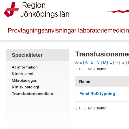
Provtagningsanvisningar laboratoriemedicin
Transfusionsme
Specialiteter
Alla
|
A
|
B
|
C
|
D
|
E
|
F
|
G
|
All information
1 till 1 av 1 träffar
Klinisk kemi
Mikrobiologen
Namn
Klinisk patologi
Fetal RhD typning
Transfusionsmedicin
1 till 1 av 1 träffar