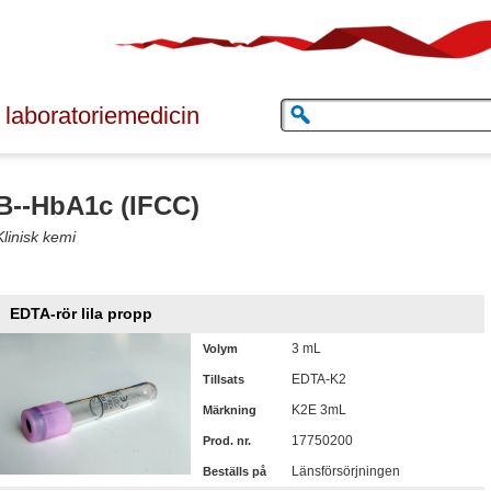
 laboratoriemedicin
B--HbA1c (IFCC)
Klinisk kemi
EDTA-rör lila propp
3 mL
Volym
EDTA-K2
Tillsats
K2E 3mL
Märkning
17750200
Prod. nr.
Länsförsörjningen
Beställs på