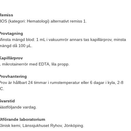
Remiss
BOS (kategori: Hematologi) alternativt remiss 1.
Provtagning
Minsta mängd blod: 1 mL i vakuumrör annars tas kapillärprov, minsta
mängd då 100 µL.
Kapillärprov
1 mikrotainerrör med EDTA, lila propp.
Provhantering
Prov är hållbart 24 timmar i rumstemperatur eller 6 dagar i kyla, 2-8
ºC.
Svarstid
Nästföljande vardag.
Utförande laboratorium
Klinisk kemi, Länssjukhuset Ryhov, Jönköping.