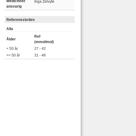
Medicinskt
Inga Zelvyté
ansvarig
Referensvärden
Alla
Ref
Ålder
(mmol/mol)
< 50 år
27 - 42
>= 50 år
31 - 46