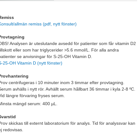
Remiss
Konsult/allmän remiss (pdf, nytt fönster)
Provtagning
OBS! Analysen är uteslutande avsedd för patienter som får vitamin D2
tillskott eller som har triglycerider >5.6 mmol/L. För alla andra
patienter se anvisningar för S-25-OH Vitamin D.
S-25-OH Vitamin D (nytt fönster)
Provhantering
Prov centrifugeras i 10 minuter inom 3 timmar efter provtagning.
Serum avhälls i nytt rör. Avhällt serum hållbart 36 timmar i kyla 2-8 ºC.
Vid längre förvaring fryses serum.
Minsta mängd serum: 400 µL.
Svarstid
Prov skickas till externt laboratorium för analys. Tid för analyssvar kan
ej redovisas.