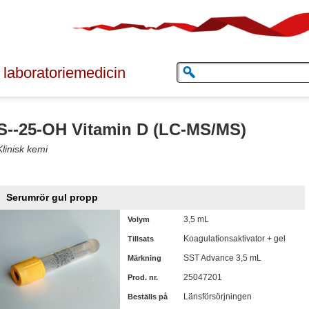
 laboratoriemedicin
S--25-OH Vitamin D (LC-MS/MS)
Klinisk kemi
Serumrör gul propp
3,5 mL
Volym
Koagulationsaktivator + gel
Tillsats
SST Advance 3,5 mL
Märkning
25047201
Prod. nr.
Länsförsörjningen
Beställs på