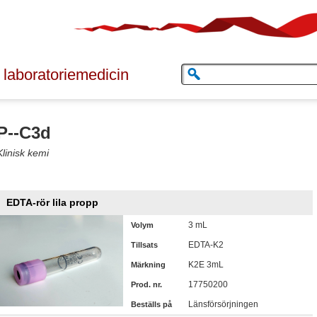
 laboratoriemedicin
P--C3d
Klinisk kemi
EDTA-rör lila propp
3 mL
Volym
EDTA-K2
Tillsats
K2E 3mL
Märkning
17750200
Prod. nr.
Länsförsörjningen
Beställs på