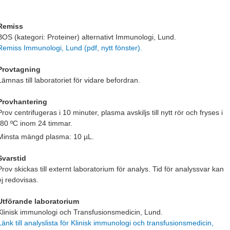
Remiss
BOS (kategori: Proteiner) alternativt Immunologi, Lund.
Remiss Immunologi, Lund (pdf, nytt fönster).
Provtagning
Lämnas till laboratoriet för vidare befordran.
Provhantering
Prov centrifugeras i 10 minuter, plasma avskiljs till nytt rör och fryses i
-80 ºC inom 24 timmar.
Minsta mängd plasma: 10 µL.
Svarstid
Prov skickas till externt laboratorium för analys. Tid för analyssvar kan
ej redovisas.
Utförande laboratorium
Klinisk immunologi och Transfusionsmedicin, Lund.
Länk till analyslista för Klinisk immunologi och transfusionsmedicin,