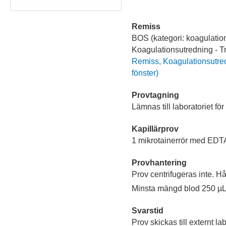
Remiss
BOS (kategori: koagulation)
Koagulationsutredning - 
Remiss, Koagulationsutred
fönster)
Provtagning
Lämnas till laboratoriet för
Kapillärprov
1 mikrotainerrör med EDTA, l
Provhantering
Prov centrifugeras inte. Hål
Minsta mängd blod 250 µL
Svarstid
Prov skickas till externt la