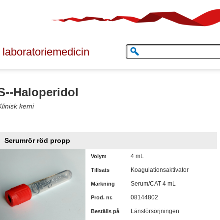
 laboratoriemedicin
S--Haloperidol
Klinisk kemi
Serumrör röd propp
4 mL
Volym
Koagulationsaktivator
Tillsats
Serum/CAT 4 mL
Märkning
08144802
Prod. nr.
Länsförsörjningen
Beställs på