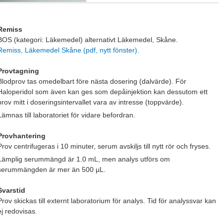
Remiss
BOS (kategori: Läkemedel) alternativt Läkemedel, Skåne.
Remiss, Läkemedel Skåne (pdf, nytt fönster).
Provtagning
Blodprov tas omedelbart före nästa dosering (dalvärde). För
Haloperidol som även kan ges som depåinjektion kan dessutom ett
prov mitt i doseringsintervallet vara av intresse (toppvärde).
Lämnas till laboratoriet för vidare befordran.
Provhantering
Prov centrifugeras i 10 minuter, serum avskiljs till nytt rör och fryses.
Lämplig serummängd är 1.0 mL, men analys utförs om
serummängden är mer än 500 µL.
Svarstid
Prov skickas till externt laboratorium för analys. Tid för analyssvar kan
ej redovisas.