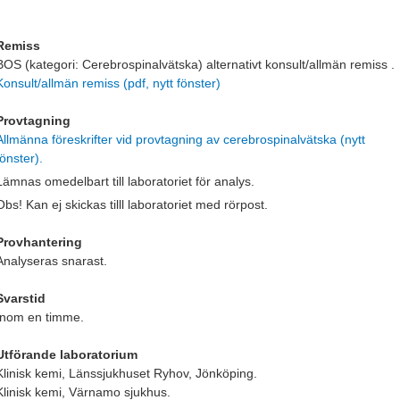
Remiss
BOS (kategori: Cerebrospinalvätska) alternativt konsult/allmän remiss .
Konsult/allmän remiss (pdf, nytt fönster)
Provtagning
Allmänna föreskrifter vid provtagning av cerebrospinalvätska (nytt
fönster).
Lämnas omedelbart till laboratoriet för analys.
Obs! Kan ej skickas tilll laboratoriet med rörpost.
Provhantering
Analyseras snarast.
Svarstid
Inom en timme.
Utförande laboratorium
Klinisk kemi, Länssjukhuset Ryhov, Jönköping.
Klinisk kemi, Värnamo sjukhus.