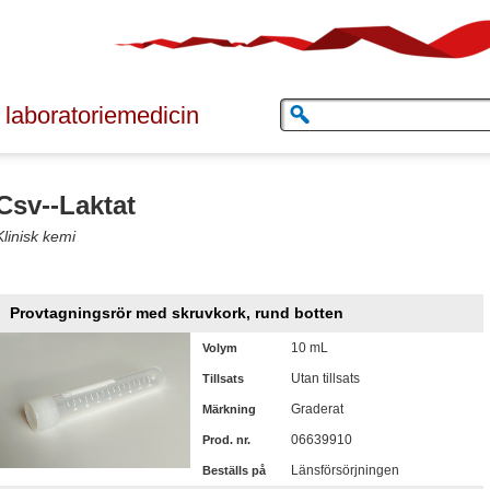
 laboratoriemedicin
Csv--Laktat
Klinisk kemi
Provtagningsrör med skruvkork, rund botten
10 mL
Volym
Utan tillsats
Tillsats
Graderat
Märkning
06639910
Prod. nr.
Länsförsörjningen
Beställs på