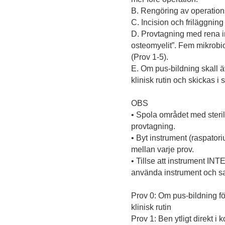
B. Rengöring av operations
C. Incision och friläggning
D. Provtagning med rena in
osteomyelit”. Fem mikrobio
(Prov 1-5).
E. Om pus-bildning skall äv
klinisk rutin och skickas i 
OBS
• Spola området med steril 
provtagning.
• Byt instrument (raspatori
mellan varje prov.
• Tillse att instrument IN
använda instrument och sa
Prov 0: Om pus-bildning för
klinisk rutin
Prov 1: Ben ytligt direkt i