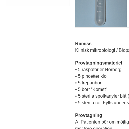
Remiss
Klinisk mikrobiologi / Bio
Provtagningsmateriel
• 5 raspatorier Norberg
• 5 pincetter klo
• 5 trepanborr
• 5 borr ”Komet”
• 5 sterila spolkanyler blå (
• 5 sterila rör. Fylls under
Provtagning
A. Patienten bör om möjligt 
mer före operation.