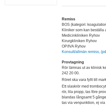
Remiss
BOS (kategori: koagulation
Kliniker som kan beställa
Medicinkliniken Ryhov
Kirurgkliniken Ryhov
OP/IVA Ryhov
Konsult/allmän remiss, (pdf
Provtagning
Rör lämnas ut av klinisk k
242 20 00.
Röret ska vara fyllt till ma
Ett slaskrör med tromboc
rör, lila propp, tas före pr
blandas långsamt 5 gånger 
tas via venpunktion, ej vi