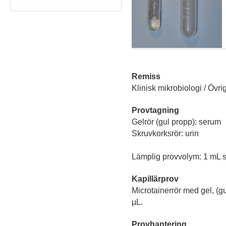
Remiss
Klinisk mikrobiologi / Övrigt
Provtagning
Gelrör (gul propp): serum
Skruvkorksrör: urin
Lämplig provvolym: 1 mL s
Kapillärprov
Microtainerrör med gel, (
µL.
Provhantering