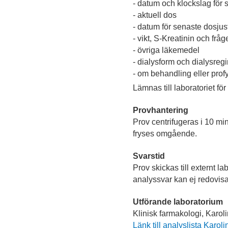
- datum och klockslag för 
- aktuell dos
- datum för senaste dosju
- vikt, S-Kreatinin och fråg
- övriga läkemedel
- dialysform och dialysreg
- om behandling eller prof
Lämnas till laboratoriet för
Provhantering
Prov centrifugeras i 10 minu
fryses omgående.
Svarstid
Prov skickas till externt la
analyssvar kan ej redovisa
Utförande laboratorium
Klinisk farmakologi, Karol
Länk till analyslista Karoli